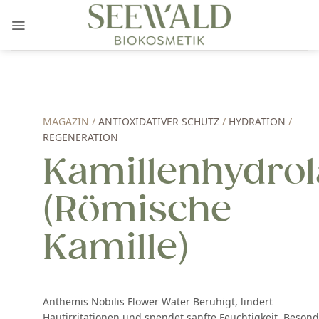
Zum
Inhalt
springen
MAGAZIN /
ANTIOXIDATIVER SCHUTZ
/
HYDRATION
/
REGENERATION
Kamillenhydrol
(Römische
Kamille)
Anthemis Nobilis Flower Water Beruhigt, lindert
Hautirritationen und spendet sanfte Feuchtigkeit. Beson